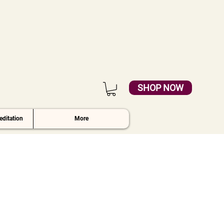
SHOP NOW
ditation
More