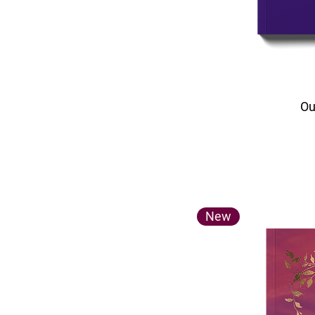
Ou
New