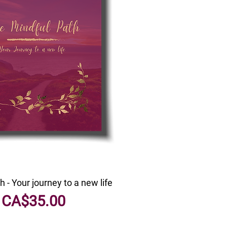
h - Your journey to a new life
मूल्य
CA$35.00