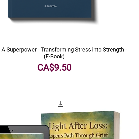
 A Superpower - Transforming Stress into Strength -
(E-Book)
मूल्य
CA$9.50