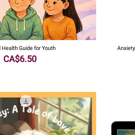
 Health Guide for Youth
Anxiety
मूल्य
CA$6.50