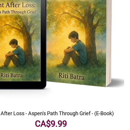
 After Loss - Aspen's Path Through Grief - (E-Book)
मूल्य
CA$9.99