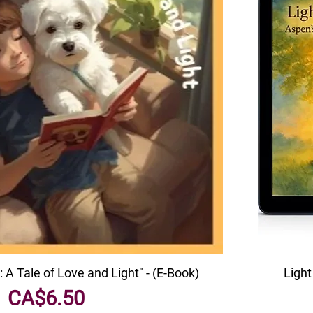
: A Tale of Love and Light" - (E-Book)
Light
मूल्य
CA$6.50