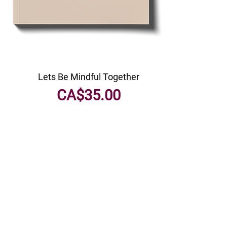
Lets Be Mindful Together
मूल्य
CA$35.00